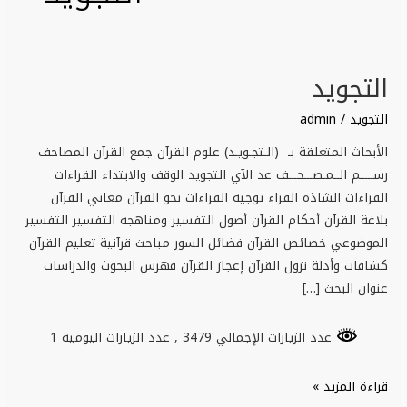
التجويد
التجويد
التجويد
/
admin
الأبحاث المتعلقة بـ (الـتجـويـد) علوم القرآن جمع القرآن المصاحف
رســـــم الــمـصـــحـــف عد الآي التجويد الوقف والابتداء القراءات
القراءات الشاذة القراء توجيه القراءات نحو القرآن معاني القرآن
بلاغة القرآن أحكام القرآن أصول التفسير ومناهجه التفسير التفسير
الموضوعي خصائص القرآن فضائل السور مباحث قرآنية تعليم القرآن
كشافات وأدلة نزول القرآن إعجاز القرآن فهرس البحوث والدراسات
عنوان البحث […]
عدد الزيارات الإجمالي 3479
, عدد الزيارات اليومية 1
قراءة المزيد »