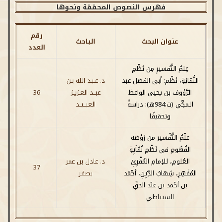
فهرس النصوص المحققة ونحوها
رقم
عنوان البحث
الباحث
العدد
عِلمُ التَّفسيرِ مِن نَظْمِ
النُّقايَةِ، نَظْم: أبي الفضل عبد
د. عـبـد الله بـن
الرَّؤوف بن يحيى الواعظ
عبــد العـزيـز
36
الـمكِّي (ت:984هـ): دراسةً
العبــيــد
وتحقيقًا
علْمُ التَّفْسير من رَوْضة
الفُهُومِ في نَظْمِ نُقَاَيِةِ
العُلومِ، للإمامِ المُقْرِئِ
د. عادل بن عمر
37
المُفَسِّرِ، شِهابُ الدِّيِنِ، أحْمَد
بصفر
بن أحْمد بن عبْد الحقِّ
السنباطي