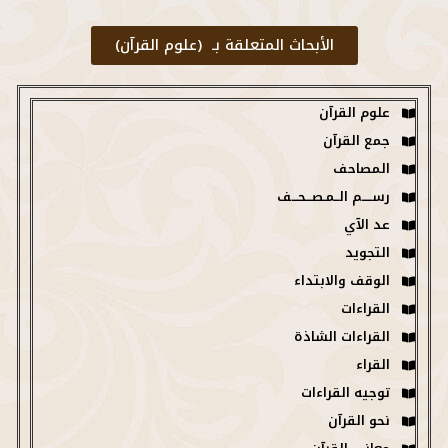
الأبحاث المتعلقة بـ (علوم القرآن)
علوم القرآن
جمع القرآن
المصاحف
رســـــم الــمـصـــحـــف
عد الآي
التجويد
الوقف والابتداء
القراءات
القراءات الشاذة
القراء
توجيه القراءات
نحو القرآن