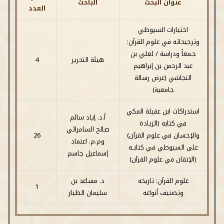
عنوان البحث
الباحث
العدد
اختيارات السيوطي
وترجيحاته في علوم القرآن:
جـمعاً ودراسة / لعلي بن
هيئة التحرير
4
عبد الرحمن بن إبراهيم
النجاشي (عرض رسالة
جامعية)
استدراكات ابن عقيلة المكي
أ.د. إياد سالم
في كتابه (الزيادة
صالح السامرائي
والإحسان في علوم القرآن)
26
وم.م. اعتماد
على السيوطي في كتابــه
إسماعيل جاسم
(الإتقان في علوم القرآن)
علوم القرآن: تاريخه
د. مساعد بن
1
وتصنيف أنواعه
سليمان الطيار